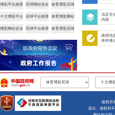
博彩平台推荐
买球网站安全
体育博彩买球
法定主
十大博彩平台
买球平台推荐
体育博彩网站
内容
博彩网站安全
买球平台推荐
体育博彩买球
政府信
依申请
区委全面深化改革委员会扩大会议召开
版权所
违法、侵权和不良信息
网站标识码：3