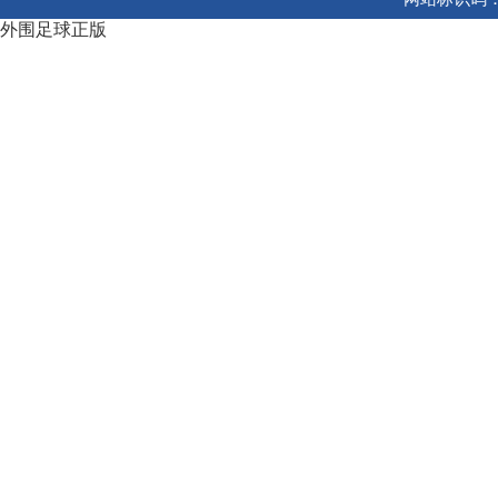
外围足球正版