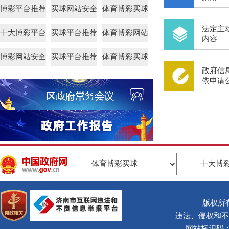
博彩平台推荐
买球网站安全
体育博彩买球
法定主
十大博彩平台
买球平台推荐
体育博彩网站
内容
博彩网站安全
买球平台推荐
体育博彩买球
政府信
依申请
版权所
违法、侵权和不良信息
网站标识码：3