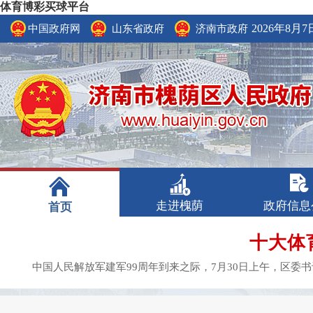
体育博彩买球平台
2026年8月7
中国政府网
山东省政府
济南市政府
走进槐荫
政府信息
首页
十大体
中国人民解放军建军99周年到来之际，7月30日上午，区委