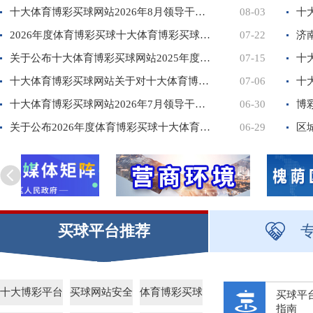
十大体育博彩买球网站2026年8月领导干部公开接访计划
08-03
2026年度体育博彩买球十大体育博彩买球网站所属事业单位公开招聘初级综合类岗位人员拟聘用人员名单公示
07-22
关于公布十大体育博彩买球网站2025年度规模以上工业企业"亩产效益"评价结果的通知
07-15
十大体育博彩买球网站关于对十大体育博彩买球网站2025年度规模以上工业企业"亩产效益"评价结果进行公示的通知
07-06
十大体育博彩买球网站2026年7月领导干部公开接访计划
06-30
博
关于公布2026年度体育博彩买球十大体育博彩买球网站十大博彩平台所属事业单位公开招聘人员总成绩及进入考察体检范围人选的公告
06-29
买球平台推荐
十大博彩平台
买球网站安全
体育博彩买球
买球平
指南