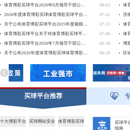
体育博彩买球平台2026年8月领导干部公开接访计划
08-03
2026年度体育博彩买球体育博彩买球平台所属事业单位公开招聘初级综合类岗位人员拟聘用人员名单公示
07-22
关于公布体育博彩买球平台2025年度规模以上工业企业"亩产效益"评价结果的通知
07-15
体育博彩买球平台关于对体育博彩买球平台2025年度规模以上工业企业"亩产效益"评价结果进行公示的通知
07-06
体育博彩买球平台2026年7月领导干部公开接访计划
06-30
博
关于公布2026年度体育博彩买球体育博彩买球平台十大博彩平台所属事业单位公开招聘人员总成绩及进入考察体检范围人选的公告
06-29
买球平台推荐
十大博彩平台
买球网站安全
体育博彩买球
买球平
指南