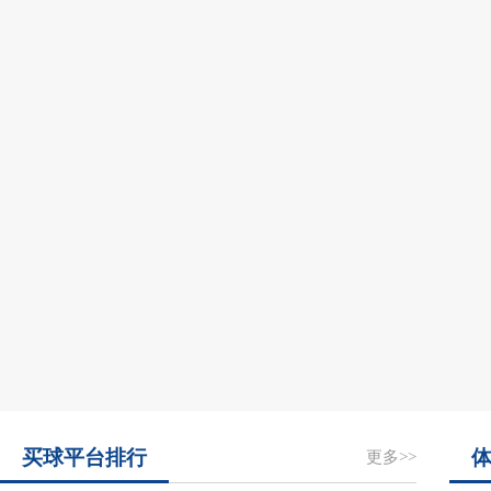
区委全面深化改革委员会扩大会议召开
买球平台排行
更多>>