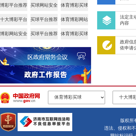
博彩平台推荐
买球网站安全
体育博彩买球
法定主
十大博彩平台
买球平台推荐
体育博彩网站
内容
博彩网站安全
买球平台推荐
体育博彩买球
政府信
依申请
版权所
违法、侵权和不良信息
网站标识码：3