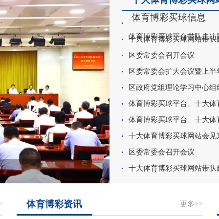
体育博彩买球信息
体育博彩买球平台带队走访
十大体育博彩买球网站带队
区委常委会召开会议
区委常委会扩大会议暨上半
区政府党组理论学习中心组
十大体育博彩买球网站会见
区委常委会召开会议
十大体育博彩买球网站带队
区委全面深化改革委员会扩
体育博彩资讯
>
更多>>