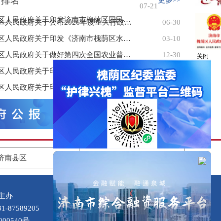
站排名
更多>>
07-21
济南市槐荫区人民政府关于印发济南市槐荫区国民经济和社会发展第十五个五年规划纲要的通知
济南市槐荫区人民政府关于公布2026年度重大行政决策事项目录的通知
06-30
济南市槐荫区人民政府关于印发《济南市槐荫区水系规划 （2023—2035年）》的通知
03-10
济南市槐荫区人民政府关于做好第四次全国农业普查的通知
12-30
关闭
济南市槐荫区人民政府关于印发《槐荫区噪声敏感建筑物集中区域划分方案》的通知
11-28
济南市槐荫区人民政府关于印发系统推进零基预算改革实施方案的通知
09-26
主办
87589205
00540号