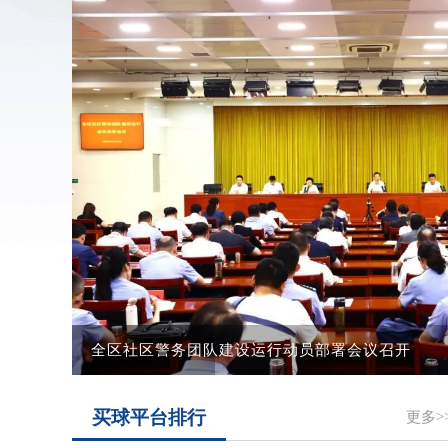
...
全区社区警务团队建设运行动员部署会议召开
买球平台排行
更多>