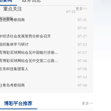
重点关注
更多>>
07-31
慰问部队
赴北京考察招商
07-31
07-31
年经济社会发展形势分析会召开
07-27
组织集体学习研讨
07-23
体育博彩买球平台、十大体育博彩买球网站会见中国银行济南分行客人
07-17
体育博彩买球平台、十大体育博彩买球网站会见中交第二公路工程局有限公司客人
07-16
京东科技集团客人
07-16
07-13
赴青岛考察招商
07-10
大会议召开
全区数
博彩平台推荐
更多>>