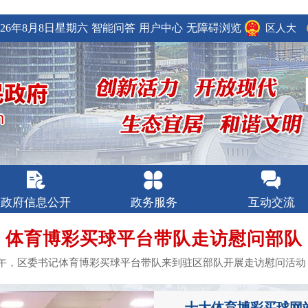
026年8月8日
星期六
智能问答
用户中心
无障碍浏览
区人大
政府信息公开
政务服务
互动交流
体育博彩买球平台带队走访慰问部队
上午，区委书记体育博彩买球平台带队来到驻区部队开展走访慰问活动，
十大体育博彩买球网