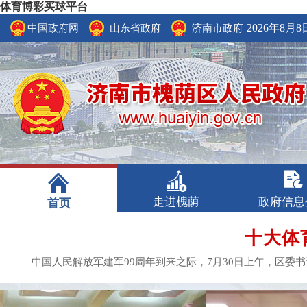
体育博彩买球平台
2026年8月8
中国政府网
山东省政府
济南市政府
走进槐荫
政府信息
首页
十大体
中国人民解放军建军99周年到来之际，7月30日上午，区委