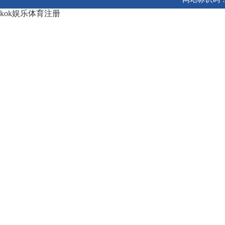
kok娱乐体育注册