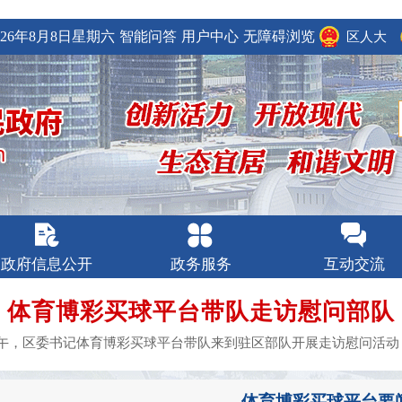
026年8月8日
星期六
智能问答
用户中心
无障碍浏览
区人大
政府信息公开
政务服务
互动交流
体育博彩买球平台带队走访慰问部队
上午，区委书记体育博彩买球平台带队来到驻区部队开展走访慰问活动，
体育博彩买球平台要