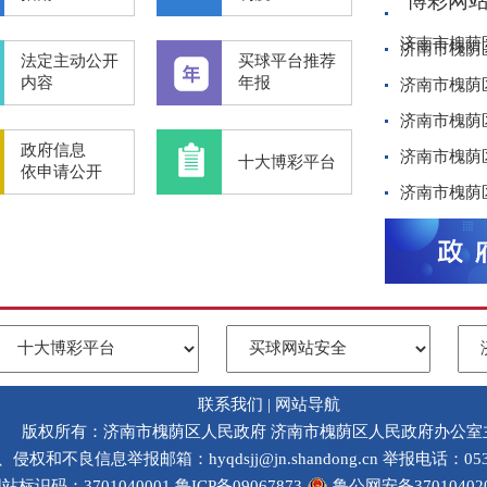
博彩网
法定主动公开
买球平台推荐
内容
年报
政府信息
十大博彩平台
依申请公开
联系我们
|
网站导航
版权所有：济南市槐荫区人民政府 济南市槐荫区人民政府办公室
侵权和不良信息举报邮箱：hyqdsjj@jn.shandong.cn 举报电话：0531-
站标识码：3701040001
鲁ICP备09067873
鲁公网安备370104020