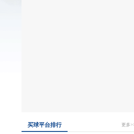
..
全区社区警务团队建设运行动员部署会议召开
买球平台排行
更多>