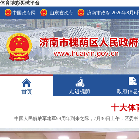
体育博彩买球平台
2026年8月6
中国政府网
山东省政府
济南市政府
走进槐荫
政府信息
首页
十大体
中国人民解放军建军99周年到来之际，7月30日上午，区委