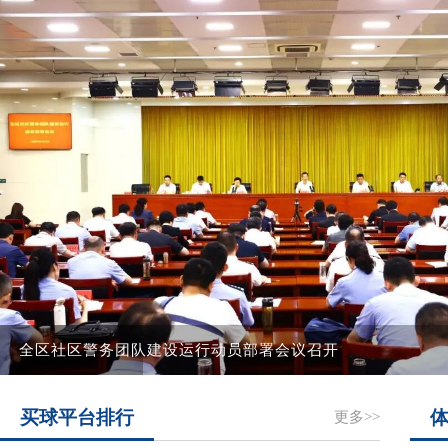
全区社区警务团队建设运行动员部署会议召开
买球平台排行
更多>>