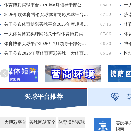
体育博彩买球平台2026年8月领导干部公开接访计划
08-03
2026年度体育博彩买球体育博彩买球平台所属事业单位公开招聘初级综合类岗位人员拟聘用人员名单公示
07-22
关于公布体育博彩买球平台2025年度规模以上工业企业"亩产效益"评价结果的通知
07-15
十大体育博彩买球网站关于对体育博彩买球平台2025年度规模以上工业企业"亩产效益"评价结果进行公示的通知
07-06
体育博彩买球平台2026年7月领导干部公开接访计划
06-30
博
关于公布2026年度体育博彩买球十大体育博彩买球网站十大博彩平台所属事业单位公开招聘人员总成绩及进入考察体检范围人选的公告
06-29
买球平台推荐
十大博彩平台
买球网站安全
体育博彩买球
买球平
指南