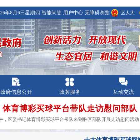
026年8月6日
星期四
智能问答
用户中心
无障碍浏览
区人大
政府信息公开
政务服务
互动交流
体育博彩买球平台带队走访慰问部队
上午，区委书记体育博彩买球平台带队来到驻区部队开展走访慰问活动，
十大体育博彩买球网