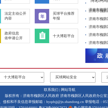
博彩网
法定主动公开
买球平台推荐
内容
年报
政府信息
十大博彩平台
依申请公开
联系我们
|
网站导航
版权所有：济南市槐荫区人民政府 济南市槐荫区人民政府办公室
侵权和不良信息举报邮箱：hyqdsjj@jn.shandong.cn 举报电话：0531-
站标识码：3701040001
鲁ICP备09067873
鲁公网安备370104020