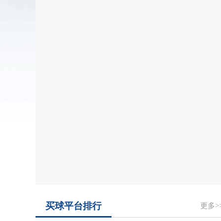
买球平台排行
更多>