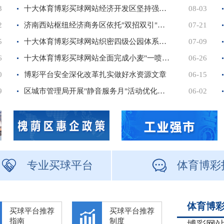
3
十大体育博彩买球网站经济开发区坚持强芯赋能推动第三代半导体产业提质成势
08-03
2
济南西站枢纽经济商务区依托"双招双引"赋能楼宇经济提质增效
07-21
5
十大体育博彩买球网站织密四级公园体系，夯实全民健身惠民阵地
07-09
6
十大体育博彩买球网站全面完成小麦"一喷三防"飞防作业
06-26
0
博彩平台安全深化改革扎实做好水资源文章
06-15
9
区城市管理局开展"静音服务月"活动优化备考环境
06-02
专业买球平台
体育博彩
体育博
买球平台推荐
买球平台推荐
指南
制度