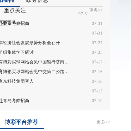
重点关注
更多>>
07-31
慰问部队
赴北京考察招商
07-31
07-31
年经济社会发展形势分析会召开
07-27
组织集体学习研讨
07-23
体育博彩买球平台、十大体育博彩买球网站会见中国银行济南分行客人
07-17
体育博彩买球平台、十大体育博彩买球网站会见中交第二公路工程局有限公司客人
07-16
京东科技集团客人
07-16
07-13
赴青岛考察招商
07-10
博彩平台推荐
更多>>