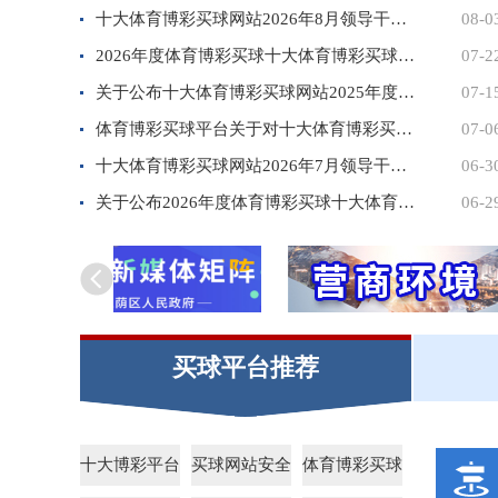
十大体育博彩买球网站2026年8月领导干部公开接访计划
08-0
2026年度体育博彩买球十大体育博彩买球网站所属事业单位公开招聘初级综合类岗位人员拟聘用人员名单公示
07-2
关于公布十大体育博彩买球网站2025年度规模以上工业企业"亩产效益"评价结果的通知
07-1
体育博彩买球平台关于对十大体育博彩买球网站2025年度规模以上工业企业"亩产效益"评价结果进行公示的通知
07-0
十大体育博彩买球网站2026年7月领导干部公开接访计划
06-3
关于公布2026年度体育博彩买球十大体育博彩买球网站十大博彩平台所属事业单位公开招聘人员总成绩及进入考察体检范围人选的公告
06-2
买球平台推荐
十大博彩平台
买球网站安全
体育博彩买球