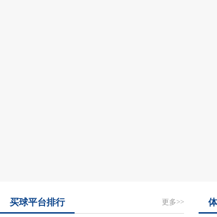
球网站建设推进大会召开
买球平台排行
更多>>