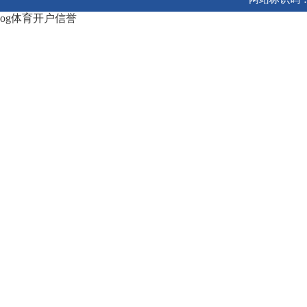
og体育开户信誉