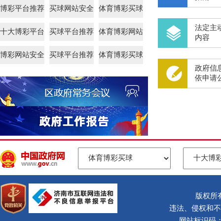
博彩平台推荐
买球网站安全
体育博彩买球
法定主
十大博彩平台
买球平台推荐
体育博彩网站
内容
博彩网站安全
买球平台推荐
体育博彩买球
政府信
依申请
版权所
违法、侵权和不良信息
网站标识码：3