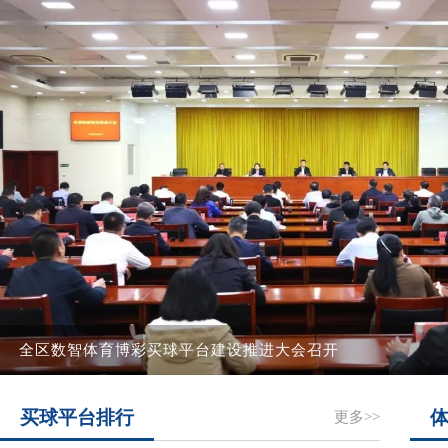
全区数智体育博彩买球平台建设推进大会召开
买球平台排行
更多>>