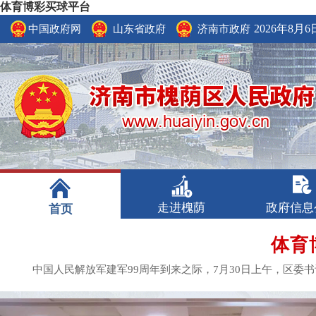
体育博彩买球平台
2026年8月6
中国政府网
山东省政府
济南市政府
走进槐荫
政府信息
首页
体育
中国人民解放军建军99周年到来之际，7月30日上午，区委