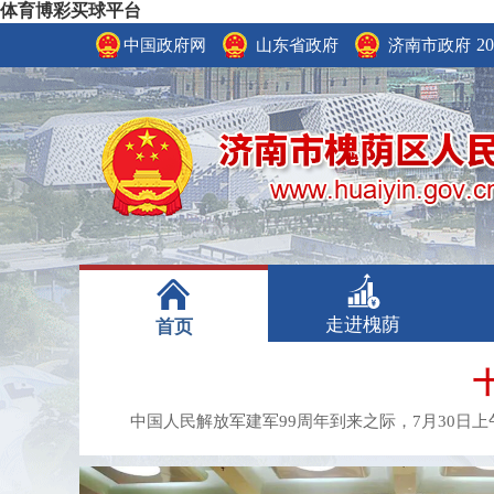
体育博彩买球平台
2
中国政府网
山东省政府
济南市政府
走进槐荫
首页
中国人民解放军建军99周年到来之际，7月30日