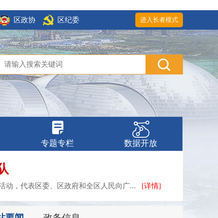
区政协
区纪委
进入长者模式
专题专栏
数据开放
队
动，代表区委、区政府和全区人民向广...
[详情]
站要闻
政务信息