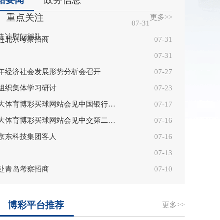
重点关注
更多>>
07-31
走访慰问部队
赴北京考察招商
07-31
07-31
年经济社会发展形势分析会召开
07-27
组织集体学习研讨
07-23
十大体育博彩买球网站、十大体育博彩买球网站会见中国银行济南分行客人
07-17
十大体育博彩买球网站、十大体育博彩买球网站会见中交第二公路工程局有限公司客人
07-16
京东科技集团客人
07-16
07-13
赴青岛考察招商
07-10
动员部署会议召开
区委全
博彩平台推荐
更多>>