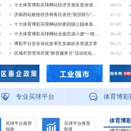
3
十大体育博彩买球网站经济开发区坚持强芯赋能推动第三代半导体产业提质成势
08-03
2
济南西站枢纽经济商务区依托"双招双引"赋能楼宇经济提质增效
07-21
5
十大体育博彩买球网站织密四级公园体系，夯实全民健身惠民阵地
07-09
6
十大体育博彩买球网站全面完成小麦"一喷三防"飞防作业
06-26
0
博彩平台安全深化改革扎实做好水资源文章
06-15
9
区城市管理局开展"静音服务月"活动优化备考环境
06-02
专业买球平台
体育博彩
体育博
买球平台推荐
买球平台推荐
指南
制度