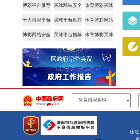
博彩平台推荐
买球网站安全
体育博彩买球
十大博彩平台
买球平台推荐
体育博彩网站
博彩网站安全
买球平台推荐
体育博彩买球
违法、
网