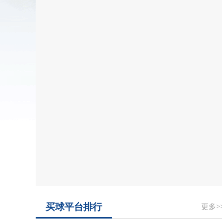
买球平台排行
更多>