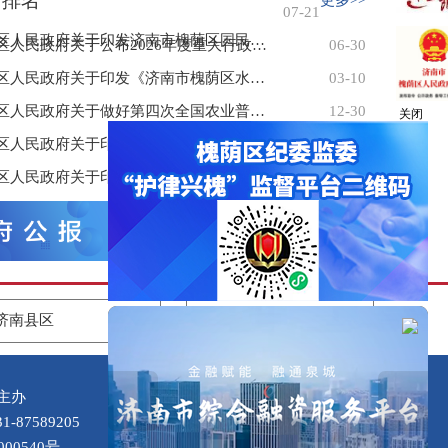
站排名
更多>>
07-21
济南市槐荫区人民政府关于印发济南市槐荫区国民经济和社会发展第十五个五年规划纲要的通知
济南市槐荫区人民政府关于公布2026年度重大行政决策事项目录的通知
06-30
济南市槐荫区人民政府关于印发《济南市槐荫区水系规划 （2023—2035年）》的通知
03-10
济南市槐荫区人民政府关于做好第四次全国农业普查的通知
12-30
关闭
济南市槐荫区人民政府关于印发《槐荫区噪声敏感建筑物集中区域划分方案》的通知
11-28
济南市槐荫区人民政府关于印发系统推进零基预算改革实施方案的通知
09-26
主办
87589205
00540号