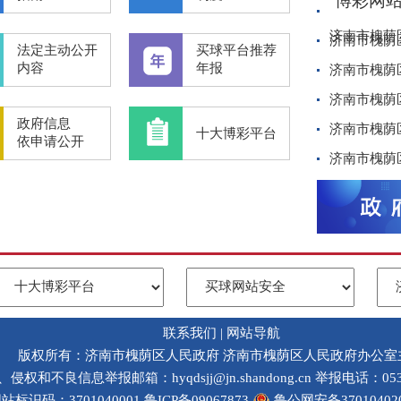
博彩网
法定主动公开
买球平台推荐
内容
年报
政府信息
十大博彩平台
依申请公开
联系我们
|
网站导航
版权所有：济南市槐荫区人民政府 济南市槐荫区人民政府办公室
侵权和不良信息举报邮箱：hyqdsjj@jn.shandong.cn 举报电话：0531-
站标识码：3701040001
鲁ICP备09067873
鲁公网安备370104020