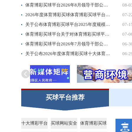
体育博彩买球平台2026年8月领导干部公开接访计划
08-0
2026年度体育博彩买球体育博彩买球平台所属事业单位公开招聘初级综合类岗位人员拟聘用人员名单公示
07-2
关于公布体育博彩买球平台2025年度规模以上工业企业"亩产效益"评价结果的通知
07-1
体育博彩买球平台关于对体育博彩买球平台2025年度规模以上工业企业"亩产效益"评价结果进行公示的通知
07-0
体育博彩买球平台2026年7月领导干部公开接访计划
06-3
关于公布2026年度体育博彩买球十大体育博彩买球网站十大博彩平台所属事业单位公开招聘人员总成绩及进入考察体检范围人选的公告
06-2
买球平台推荐
十大博彩平台
买球网站安全
体育博彩买球