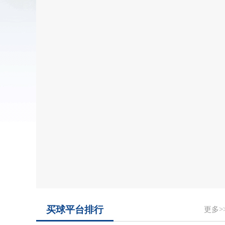
买球平台排行
更多>