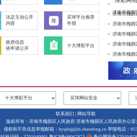
博彩网
法定主动公开
买球平台推荐
内容
年报
政府信息
十大博彩平台
依申请公开
联系我们
|
网站导航
版权所有：济南市槐荫区人民政府 济南市槐荫区人民政府办公室
侵权和不良信息举报邮箱：hyqdsjj@jn.shandong.cn 举报电话：0531-
站标识码：3701040001
鲁ICP备09067873
鲁公网安备370104020