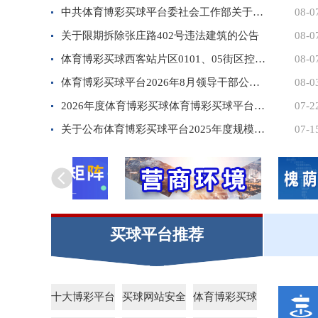
中共体育博彩买球平台委社会工作部关于区委第八轮巡察集中整改进展情况的通报
08-0
关于限期拆除张庄路402号违法建筑的公告
08-0
体育博彩买球西客站片区0101、05街区控制性详细规划调整征求意见
08-0
体育博彩买球平台2026年8月领导干部公开接访计划
08-0
2026年度体育博彩买球体育博彩买球平台所属事业单位公开招聘初级综合类岗位人员拟聘用人员名单公示
07-2
关于公布体育博彩买球平台2025年度规模以上工业企业"亩产效益"评价结果的通知
07-1
买球平台推荐
十大博彩平台
买球网站安全
体育博彩买球