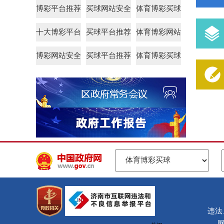
博彩平台推荐
买球网站安全
体育博彩买球
十大博彩平台
买球平台推荐
体育博彩网站
博彩网站安全
买球平台推荐
体育博彩买球
违法、
网