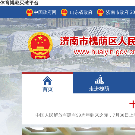
体育博彩买球平台
2
中国政府网
山东省政府
济南市政府
走进槐荫
首页
中国人民解放军建军99周年到来之际，7月30日