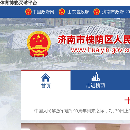
体育博彩买球平台
2
中国政府网
山东省政府
济南市政府
走进槐荫
首页
中国人民解放军建军99周年到来之际，7月30日