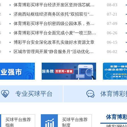
3
体育博彩买球平台经济开发区坚持强芯赋能推动第三代半导体产业提质成势
08-03
2
济南西站枢纽经济商务区依托"双招双引"赋能楼宇经济提质增效
07-21
5
体育博彩买球平台织密四级公园体系，夯实全民健身惠民阵地
07-09
6
体育博彩买球平台全面完成小麦"一喷三防"飞防作业
06-26
0
博彩平台安全深化改革扎实做好水资源文章
06-15
9
区城市管理局开展"静音服务月"活动优化备考环境
06-02
专业买球平台
体育博彩
体育博
买球平台推荐
买球平台推荐
指南
制度