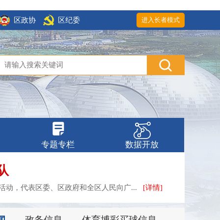
区政协
区纪委
进入长者模式
专题专栏
数据开放
队
动，代表区委、区政府和全区人民向广...
[详情]
闻
政务信息
体育博彩买球信息