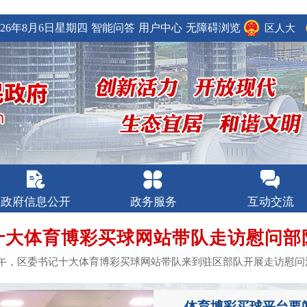
026年8月6日
星期四
智能问答
用户中心
无障碍浏览
区人大
政府信息公开
政务服务
互动交流
十大体育博彩买球网站带队走访慰问部
上午，区委书记十大体育博彩买球网站带队来到驻区部队开展走访慰问活
体育博彩买球平台要