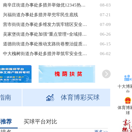
南辛庄街道办事处多措并举做优12345热线办理
08-03
兴福街道办事处多措并举兜牢民生底线
07-21
营市街街道办事处多维发力筑牢辖区安全防线
07-09
吴家堡街道办事处加强"重点管理+全域排查"筑牢安全防线
06-26
道德街街道办事处推动支路街巷整治提质增效
06-15
中大槐树街道办事处多措并举筑牢安全生产防线
06-02
十大博
台
指南
体育博彩买球
体育博
球
彩推荐
买球平台对比