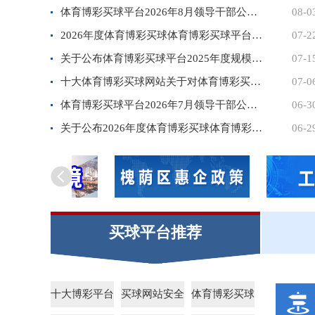
体育博彩买球平台2026年8月领导干部公开接访计划
08-0
2026年度体育博彩买球体育博彩买球平台所属事业单位公开招聘初级综合类岗位人员拟聘用人员名单公示
07-2
关于公布体育博彩买球平台2025年度规模以上工业企业"亩产效益"评价结果的通知
07-1
十大体育博彩买球网站关于对体育博彩买球平台2025年度规模以上工业企业"亩产效益"评价结果进行公示的通知
07-0
体育博彩买球平台2026年7月领导干部公开接访计划
06-3
关于公布2026年度体育博彩买球体育博彩买球平台十大博彩平台所属事业单位公开招聘人员总成绩及进入考察体检范围人选的公告
06-2
买球平台推荐
十大博彩平台
买球网站安全
体育博彩买球