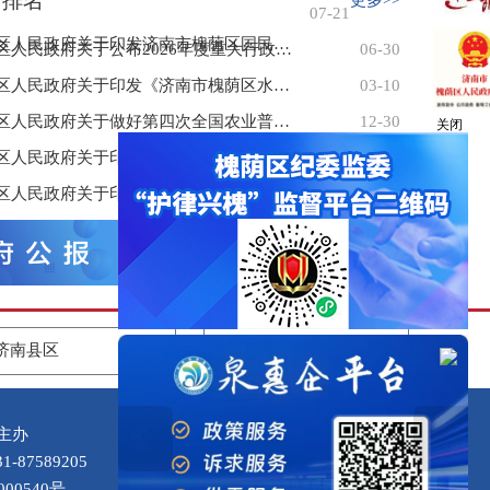
站排名
更多>>
07-21
济南市槐荫区人民政府关于印发济南市槐荫区国民经济和社会发展第十五个五年规划纲要的通知
济南市槐荫区人民政府关于公布2026年度重大行政决策事项目录的通知
06-30
济南市槐荫区人民政府关于印发《济南市槐荫区水系规划 （2023—2035年）》的通知
03-10
济南市槐荫区人民政府关于做好第四次全国农业普查的通知
12-30
关闭
济南市槐荫区人民政府关于印发《槐荫区噪声敏感建筑物集中区域划分方案》的通知
11-28
济南市槐荫区人民政府关于印发系统推进零基预算改革实施方案的通知
09-26
主办
87589205
00540号