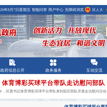
026年8月7日
星期五
智能问答
用户中心
无障碍浏览
区人大
政府信息公开
政务服务
互动交流
体育博彩买球平台带队走访慰问部队
上午，区委书记体育博彩买球平台带队来到驻区部队开展走访慰问活动，
体育博彩买球平台要