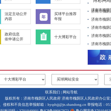
博彩网
法定主动公开
买球平台推荐
内容
年报
政府信息
十大博彩平台
依申请公开
联系我们
|
网站导航
版权所有：济南市槐荫区人民政府 济南市槐荫区人民政府办公室
侵权和不良信息举报邮箱：hyqdsjj@jn.shandong.cn 举报电话：0531-
站标识码：3701040001
鲁ICP备09067873
鲁公网安备370104020