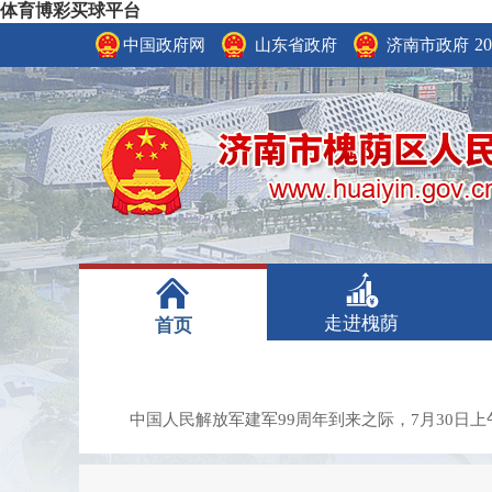
体育博彩买球平台
2
中国政府网
山东省政府
济南市政府
走进槐荫
首页
中国人民解放军建军99周年到来之际，7月30日