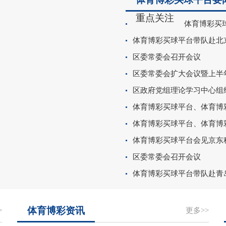
重点关注
体育博彩买
体育博彩买球平台带队赴北
区委常委会召开会议
区委常委会扩大会议暨上半
区政府党组理论学习中心组
体育博彩买球平台会见京东
区委常委会召开会议
体育博彩买球平台带队赴青
体育博彩资讯
>
更多>>