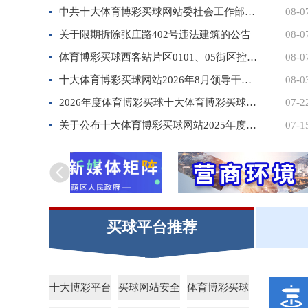
中共十大体育博彩买球网站委社会工作部关于区委第八轮巡察集中整改进展情况的通报
08-0
关于限期拆除张庄路402号违法建筑的公告
08-0
体育博彩买球西客站片区0101、05街区控制性详细规划调整征求意见
08-0
十大体育博彩买球网站2026年8月领导干部公开接访计划
08-0
2026年度体育博彩买球十大体育博彩买球网站所属事业单位公开招聘初级综合类岗位人员拟聘用人员名单公示
07-2
关于公布十大体育博彩买球网站2025年度规模以上工业企业"亩产效益"评价结果的通知
07-1
买球平台推荐
十大博彩平台
买球网站安全
体育博彩买球