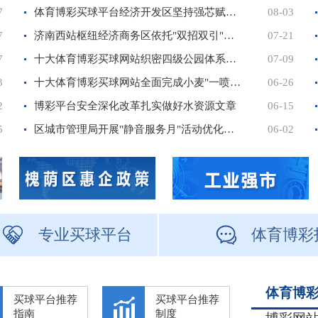
7
体育博彩买球平台经济开发区坚持强芯赋能推动第三代半导体产业提质成势
08-03
7
济南西站枢纽经济商务区依托"双招双引"赋能楼宇经济提质增效
07-21
7
十大体育博彩买球网站织密四级公园体系，夯实全民健身惠民阵地
07-09
3
十大体育博彩买球网站全面完成小麦"一喷三防"飞防作业
06-26
2
博彩平台安全深化改革扎实做好水资源文章
06-15
5
区城市管理局开展"静音服务月"活动优化备考环境
06-02
专业买球平台
体育博彩
体育博
买球平台推荐
买球平台推荐
指南
制度