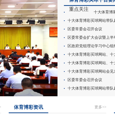
重点关注
十大体育博
十大体育博彩买球网站带队
区委常委会召开会议
区委常委会扩大会议暨上半
区政府党组理论学习中心组
十大体育博彩买球网站会见
区委常委会召开会议
十大体育博彩买球网站带队
区委全面深化改革委员会扩
体育博彩资讯
>
更多>>