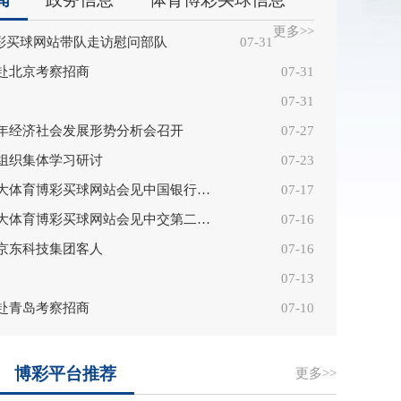
更多>>
彩买球网站带队走访慰问部队
07-31
赴北京考察招商
07-31
07-31
年经济社会发展形势分析会召开
07-27
组织集体学习研讨
07-23
十大体育博彩买球网站、十大体育博彩买球网站会见中国银行济南分行客人
07-17
十大体育博彩买球网站、十大体育博彩买球网站会见中交第二公路工程局有限公司客人
07-16
京东科技集团客人
07-16
07-13
赴青岛考察招商
07-10
大会议召开
全区数
博彩平台推荐
更多>>