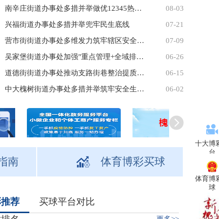
南辛庄街道办事处多措并举做优12345热线办理
08-03
兴福街道办事处多措并举兜牢民生底线
07-21
营市街街道办事处多维发力筑牢辖区安全防线
07-09
吴家堡街道办事处加强"重点管理+全域排查"筑牢安全防线
06-26
道德街街道办事处推动支路街巷整治提质增效
06-15
中大槐树街道办事处多措并举筑牢安全生产防线
06-02
十大博
台
指南
体育博彩买球
体育博
球
彩推荐
买球平台对比