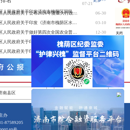
站排名
更多>>
07-21
济南市槐荫区人民政府关于印发济南市槐荫区国民经济和社会发展第十五个五年规划纲要的通知
济南市槐荫区人民政府关于公布2026年度重大行政决策事项目录的通知
06-30
济南市槐荫区人民政府关于印发《济南市槐荫区水系规划 （2023—2035年）》的通知
03-10
济南市槐荫区人民政府关于做好第四次全国农业普查的通知
12-30
关闭
济南市槐荫区人民政府关于印发《槐荫区噪声敏感建筑物集中区域划分方案》的通知
11-28
济南市槐荫区人民政府关于印发系统推进零基预算改革实施方案的通知
09-26
主办
87589205
00540号