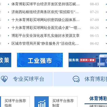
3
体育博彩买球平台经济开发区坚持强芯赋能推动第三代半导体产业提质成势
08-03
2
济南西站枢纽经济商务区依托"双招双引"赋能楼宇经济提质增效
07-21
5
十大体育博彩买球网站织密四级公园体系，夯实全民健身惠民阵地
07-09
6
十大体育博彩买球网站全面完成小麦"一喷三防"飞防作业
06-26
0
博彩平台安全深化改革扎实做好水资源文章
06-15
9
区城市管理局开展"静音服务月"活动优化备考环境
06-02
专业买球平台
体育博彩
体育博
买球平台推荐
买球平台推荐
指南
制度