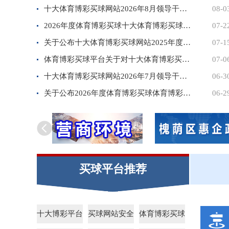
十大体育博彩买球网站2026年8月领导干部公开接访计划
08-0
2026年度体育博彩买球十大体育博彩买球网站所属事业单位公开招聘初级综合类岗位人员拟聘用人员名单公示
07-2
关于公布十大体育博彩买球网站2025年度规模以上工业企业"亩产效益"评价结果的通知
07-1
体育博彩买球平台关于对十大体育博彩买球网站2025年度规模以上工业企业"亩产效益"评价结果进行公示的通知
07-0
十大体育博彩买球网站2026年7月领导干部公开接访计划
06-3
关于公布2026年度体育博彩买球体育博彩买球平台十大博彩平台所属事业单位公开招聘人员总成绩及进入考察体检范围人选的公告
06-2
买球平台推荐
十大博彩平台
买球网站安全
体育博彩买球