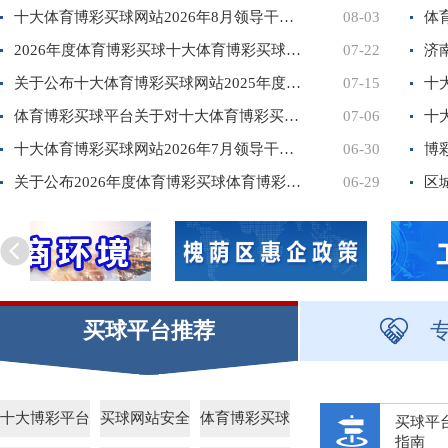
十大体育博彩买球网站2026年8月领导干部公开接访计划
08-03
2026年度体育博彩买球十大体育博彩买球网站所属事业单位公开招聘初级综合类岗位人员拟聘用人员名单公示
07-22
关于公布十大体育博彩买球网站2025年度规模以上工业企业"亩产效益"评价结果的通知
07-15
体育博彩买球平台关于对十大体育博彩买球网站2025年度规模以上工业企业"亩产效益"评价结果进行公示的通知
07-06
十大体育博彩买球网站2026年7月领导干部公开接访计划
06-30
博
关于公布2026年度体育博彩买球体育博彩买球平台十大博彩平台所属事业单位公开招聘人员总成绩及进入考察体检范围人选的公告
06-29
买球平台推荐
十大博彩平台
买球网站安全
体育博彩买球
买球平
指南