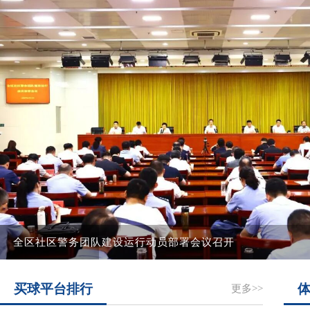
全区社区警务团队建设运行动员部署会议召开
买球平台排行
更多>>