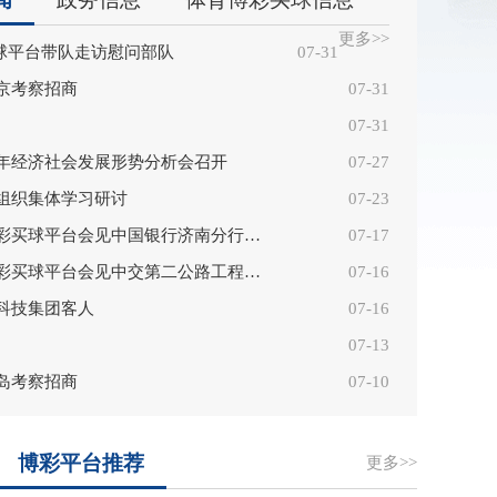
更多>>
球平台带队走访慰问部队
07-31
京考察招商
07-31
07-31
年经济社会发展形势分析会召开
07-27
组织集体学习研讨
07-23
体育博彩买球平台、体育博彩买球平台会见中国银行济南分行客人
07-17
体育博彩买球平台、体育博彩买球平台会见中交第二公路工程局有限公司客人
07-16
科技集团客人
07-16
07-13
岛考察招商
07-10
博彩平台推荐
更多>>