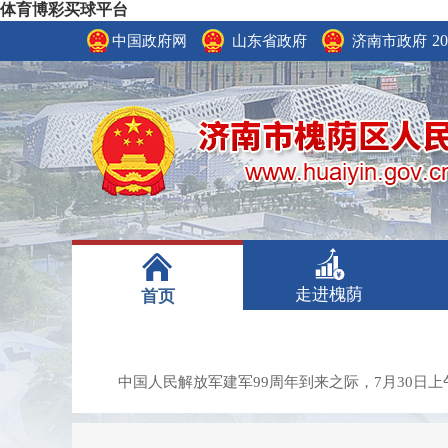
体育博彩买球平台
2
中国政府网
山东省政府
济南市政府
走进槐荫
首页
中国人民解放军建军99周年到来之际，7月30日