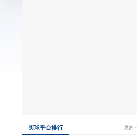
买球平台排行
更多>