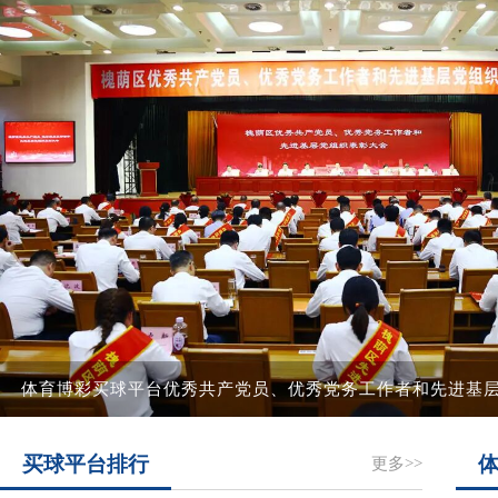
体育博彩买球平台优秀共产党员、优秀党务工作者和先进基层党
买球平台排行
更多>>