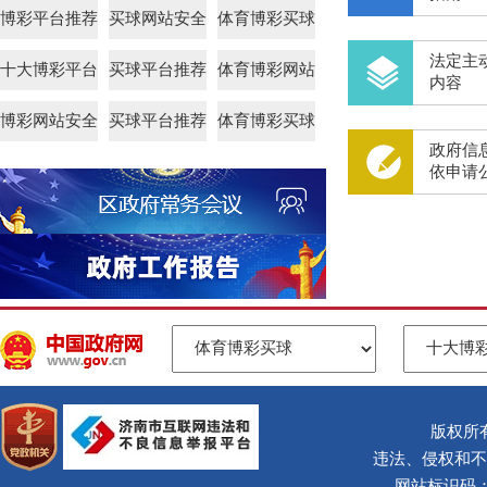
博彩平台推荐
买球网站安全
体育博彩买球
法定主
十大博彩平台
买球平台推荐
体育博彩网站
内容
博彩网站安全
买球平台推荐
体育博彩买球
政府信
依申请
区委全面深化改革委员会扩大会议召开
版权所
违法、侵权和不良信息
网站标识码：3