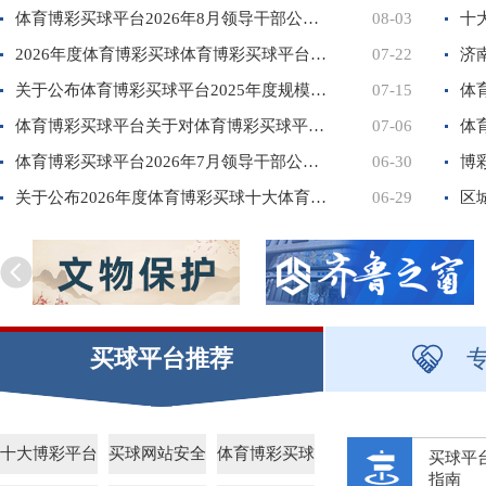
体育博彩买球平台2026年8月领导干部公开接访计划
08-03
2026年度体育博彩买球体育博彩买球平台所属事业单位公开招聘初级综合类岗位人员拟聘用人员名单公示
07-22
关于公布体育博彩买球平台2025年度规模以上工业企业"亩产效益"评价结果的通知
07-15
体育博彩买球平台关于对体育博彩买球平台2025年度规模以上工业企业"亩产效益"评价结果进行公示的通知
07-06
体育博彩买球平台2026年7月领导干部公开接访计划
06-30
博
关于公布2026年度体育博彩买球十大体育博彩买球网站十大博彩平台所属事业单位公开招聘人员总成绩及进入考察体检范围人选的公告
06-29
全区社区警务团队建设运行动员部署会议召开
买球平台推荐
十大博彩平台
买球网站安全
体育博彩买球
买球平
指南