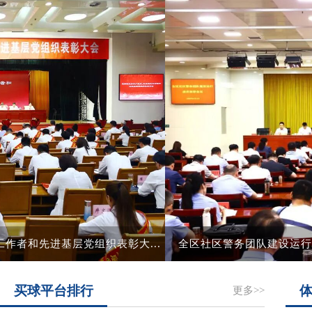
十大体育博彩买球网站优秀共产党员、优秀党务工作者和先进基
买球平台排行
更多>>