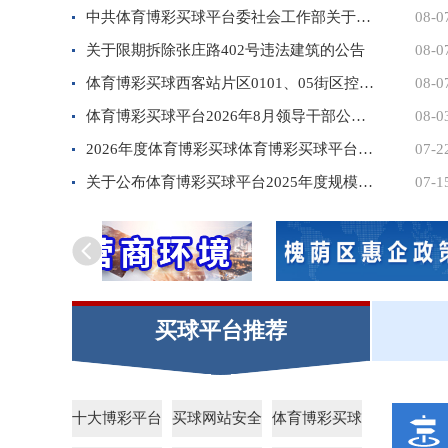
中共体育博彩买球平台委社会工作部关于区委第八轮巡察集中整改进展情况的通报
08-0
关于限期拆除张庄路402号违法建筑的公告
08-0
体育博彩买球西客站片区0101、05街区控制性详细规划调整征求意见
08-0
体育博彩买球平台2026年8月领导干部公开接访计划
08-0
2026年度体育博彩买球体育博彩买球平台所属事业单位公开招聘初级综合类岗位人员拟聘用人员名单公示
07-2
关于公布体育博彩买球平台2025年度规模以上工业企业"亩产效益"评价结果的通知
07-1
买球平台推荐
十大博彩平台
买球网站安全
体育博彩买球