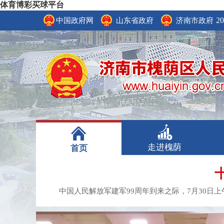
体育博彩买球平台
2
中国政府网
山东省政府
济南市政府
走进槐荫
首页
中国人民解放军建军99周年到来之际，7月30日