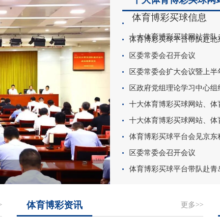
体育博彩买球信息
十大体育博彩买球网站带队
体育博彩买球平台带队赴北
区委常委会召开会议
区委常委会扩大会议暨上半
区政府党组理论学习中心组
体育博彩买球平台会见京东
区委常委会召开会议
体育博彩买球平台带队赴青
区委全面深化改革委员会扩
体育博彩资讯
>
更多>>