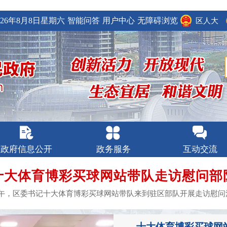
026年8月8日
星期六
智能问答
用户中心
无障碍浏览
区人大
政府信息公开
政务服务
互动交流
十大体育博彩买球网站带队走访慰问部
上午，区委书记十大体育博彩买球网站带队来到驻区部队开展走访慰问活
十大体育博彩买球网