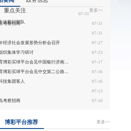
重点关注
更多>>
07-31
走访慰问部队
京考察招商
07-31
07-31
年经济社会发展形势分析会召开
07-27
组织集体学习研讨
07-23
十大体育博彩买球网站、体育博彩买球平台会见中国银行济南分行客人
07-17
十大体育博彩买球网站、体育博彩买球平台会见中交第二公路工程局有限公司客人
07-16
科技集团客人
07-16
07-13
岛考察招商
07-10
大会议召开
全区数
博彩平台推荐
更多>>