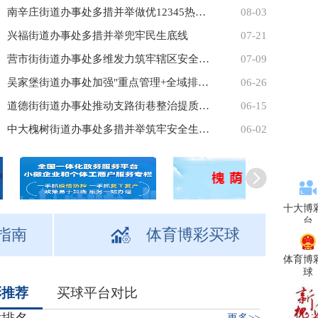
南辛庄街道办事处多措并举做优12345热线办理
08-03
兴福街道办事处多措并举兜牢民生底线
07-21
营市街街道办事处多维发力筑牢辖区安全防线
07-09
吴家堡街道办事处加强"重点管理+全域排查"筑牢安全防线
06-26
道德街街道办事处推动支路街巷整治提质增效
06-15
中大槐树街道办事处多措并举筑牢安全生产防线
06-02
十大博
台
指南
体育博彩买球
体育博
球
彩推荐
买球平台对比