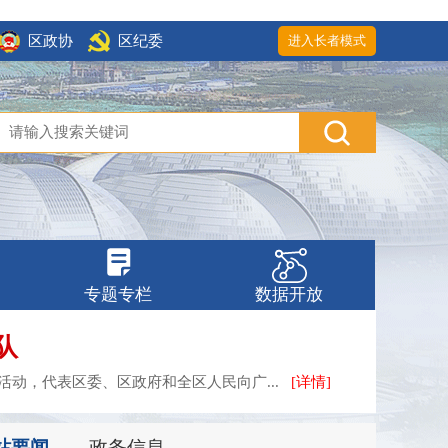
区政协
区纪委
进入长者模式
专题专栏
数据开放
队
动，代表区委、区政府和全区人民向广...
[详情]
站要闻
政务信息