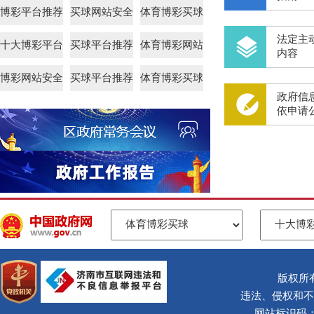
博彩平台推荐
买球网站安全
体育博彩买球
法定主
十大博彩平台
买球平台推荐
体育博彩网站
内容
博彩网站安全
买球平台推荐
体育博彩买球
政府信
依申请
版权所
违法、侵权和不良信息
网站标识码：3